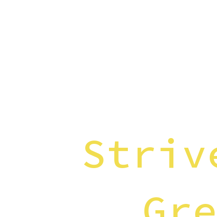
Striv
Gr