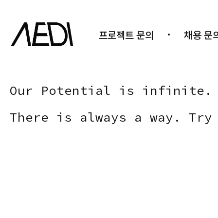
프로젝트 문의
채용 문
Our Potential is infinite.
There is always a way. Try