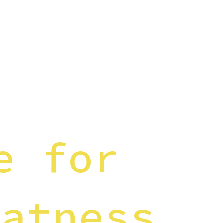
e for
eatness